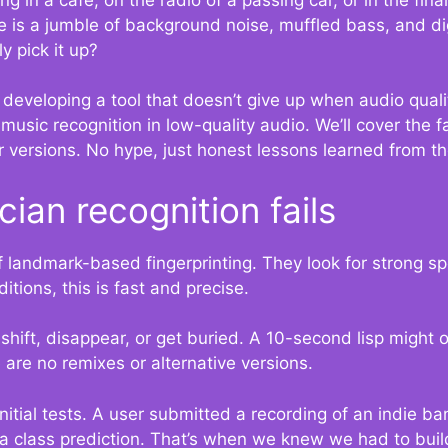
e is a jumble of background noise, muffled bass, and di
ly pick it up?
veloping a tool that doesn’t give up when audio quality 
 music recognition in low-quality audio. We’ll cover the
r versions. No hype, just honest lessons learned from t
ian recognition fails
 landmark-based fingerprinting. They look for strong sp
tions, this is fast and precise.
ift, disappear, or get buried. A 10-second lisp might on
 are no remixes or alternative versions.
itial tests. A user submitted a recording of an indie ba
n a class prediction. That’s when we knew we had to buil