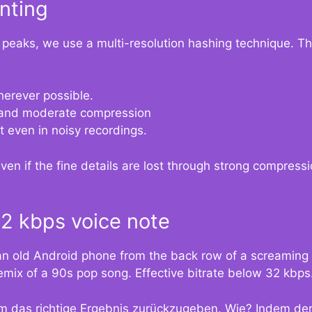
inting
l peaks, we use a multi-resolution hashing technique. Th
herever possible.
stand moderate compression
 even in noisy recordings.
en if the fine details are lost through strong compressi
32 kbps voice note
an old Android phone from the back row of a screaming 
emix of a 90s pop song. Effective bitrate below 32 kbps
 das richtige Ergebnis zurückzugeben. Wie? Indem der 