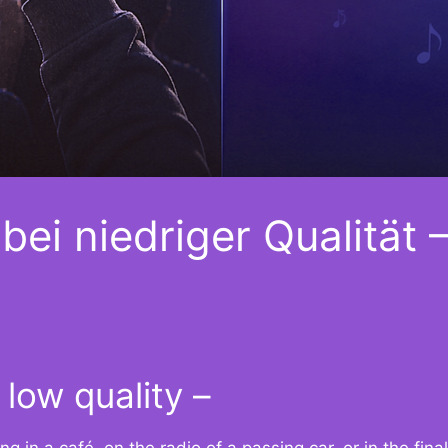
ei niedriger Qualität 
 low quality –
ng in a café, on the radio of a passing car, or in the fina