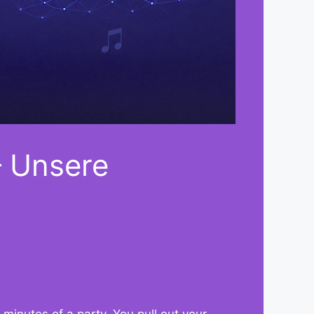
– Unsere
l minutes of a party. You pull out your