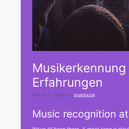
Musikerkennung b
Erfahrungen
Februar 11, 2026
von
shahbazali
Music recognition at
We’ve all been there. A great song is playi