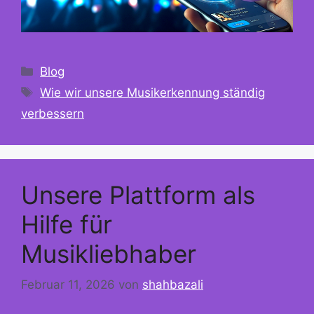
Kategorien
Blog
Schlagwörter
Wie wir unsere Musikerkennung ständig
verbessern
Unsere Plattform als
Hilfe für
Musikliebhaber
Februar 11, 2026
von
shahbazali