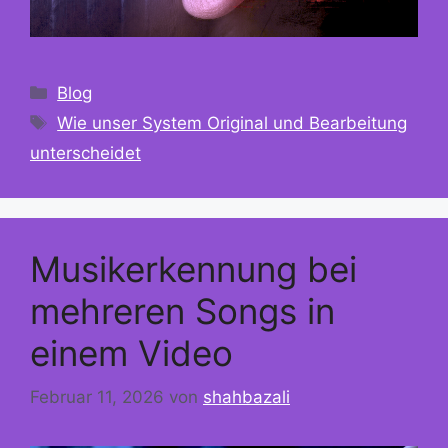
Kategorien
Blog
Schlagwörter
Wie unser System Original und Bearbeitung
unterscheidet
Musikerkennung bei
mehreren Songs in
einem Video
Februar 11, 2026
von
shahbazali