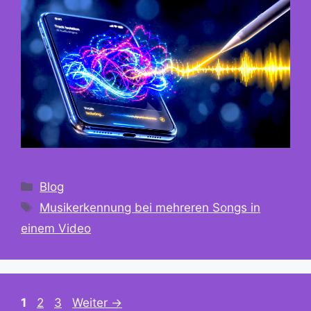
Kategorien
Blog
Schlagwörter
Musikerkennung bei mehreren Songs in
einem Video
Seite
Seite
Seite
1
2
3
Weiter
→