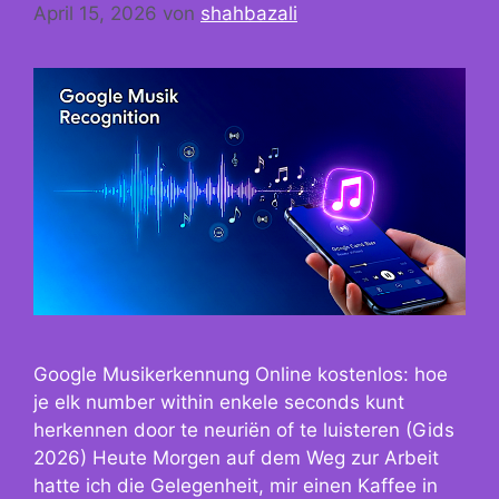
April 15, 2026
von
shahbazali
Google Musikerkennung Online kostenlos: hoe
je elk number within enkele seconds kunt
herkennen door te neuriën of te luisteren (Gids
2026) Heute Morgen auf dem Weg zur Arbeit
hatte ich die Gelegenheit, mir einen Kaffee in