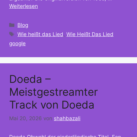
Weiterlesen
Kategorien
Blog
Schlagwörter
Wie heißt das Lied
,
Wie Heißt Das Lied
google
Doeda –
Meistgestreamter
Track von Doeda
Mai 20, 2026
von
shahbazali
Doeda Obwohl der niederländische Titel „Een