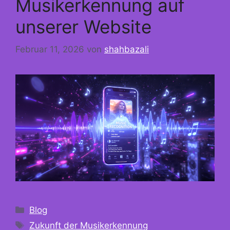
Musikerkennung auf
unserer Website
Februar 11, 2026
von
shahbazali
Kategorien
Blog
Schlagwörter
Zukunft der Musikerkennung