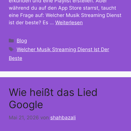
erkunden und eine Playlist erstellen. Aber
während du auf den App Store starrst, taucht
eine Frage auf: Welcher Musik Streaming Dienst
ist der beste? Es …
Weiterlesen
Kategorien
Blog
Schlagwörter
Welcher Musik Streaming Dienst Ist Der
Beste
Wie heißt das Lied
Google
Mai 21, 2026
von
shahbazali